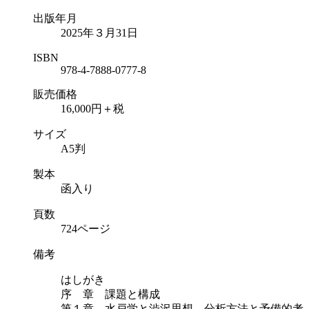
出版年月
2025年３月31日
ISBN
978-4-7888-0777-8
販売価格
16,000円＋税
サイズ
A5判
製本
函入り
頁数
724ページ
備考
はしがき
序 章 課題と構成
第１章 水戸学と渋沢思想―分析方法と予備的考