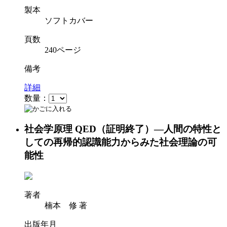
製本
ソフトカバー
頁数
240ページ
備考
詳細
数量：
社会学原理 QED（証明終了）―人間の特性と
しての再帰的認識能力からみた社会理論の可
能性
著者
楠本 修 著
出版年月