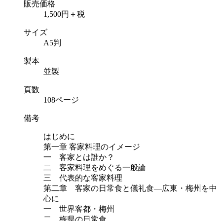
販売価格
1,500円＋税
サイズ
A5判
製本
並製
頁数
108ページ
備考
はじめに
第一章 客家料理のイメージ
一 客家とは誰か？
二 客家料理をめぐる一般論
三 代表的な客家料理
第二章 客家の日常食と儀礼食―広東・梅州を中
心に
一 世界客都・梅州
二 梅県の日常食