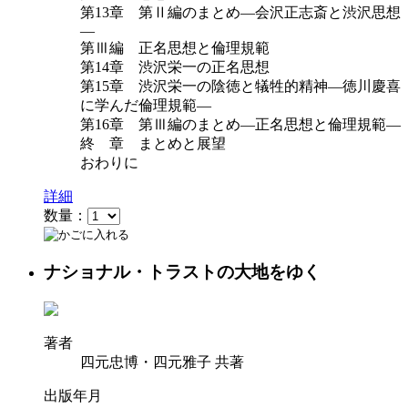
第13章 第Ⅱ編のまとめ―会沢正志斎と渋沢思想
―
第Ⅲ編 正名思想と倫理規範
第14章 渋沢栄一の正名思想
第15章 渋沢栄一の陰徳と犠牲的精神―徳川慶喜
に学んだ倫理規範―
第16章 第Ⅲ編のまとめ―正名思想と倫理規範―
終 章 まとめと展望
おわりに
詳細
数量：
ナショナル・トラストの大地をゆく
著者
四元忠博・四元雅子 共著
出版年月