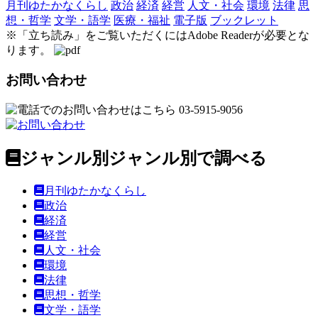
月刊ゆたかなくらし
政治
経済
経営
人文・社会
環境
法律
思
想・哲学
文学・語学
医療・福祉
電子版
ブックレット
※
「立ち読み」をご覧いただくにはAdobe Readerが必要とな
ります。
お問い合わせ
ジャンル別
ジャンル別で調べる
月刊ゆたかなくらし
政治
経済
経営
人文・社会
環境
法律
思想・哲学
文学・語学