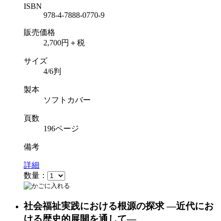
ISBN
978-4-7888-0770-9
販売価格
2,700円＋税
サイズ
4/6判
製本
ソフトカバー
頁数
196ページ
備考
詳細
数量：
社会福祉実践における根源の探求 ―近代にお
ける歴史的展開を通して―