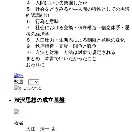
４ 人間はいつ失楽園したか
５ 社会をどうみるか―人間の特性としての再帰
的認識能力
６ 行為と意味
７ 社会における交換・秩序構造・信念体系・思
考の経済学
８ 人口圧力・生態系による制限と意味の変化
９ 秩序構造・支配・闘争と戦争
10 方法と対象 方法は対象で規定される
まとめ—本書でいいたかったこと
おわりに
詳細
数量：
渋沢思想の成立基盤
著者
大江 清一 著