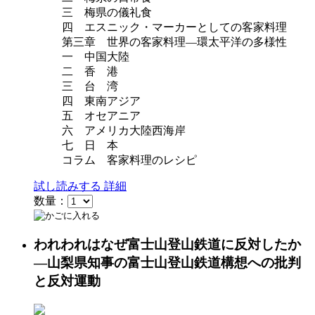
三 梅県の儀礼食
四 エスニック・マーカーとしての客家料理
第三章 世界の客家料理―環太平洋の多様性
一 中国大陸
二 香 港
三 台 湾
四 東南アジア
五 オセアニア
六 アメリカ大陸西海岸
七 日 本
コラム 客家料理のレシピ
試し読みする
詳細
数量：
われわれはなぜ富士山登山鉄道に反対したか
—山梨県知事の富士山登山鉄道構想への批判
と反対運動