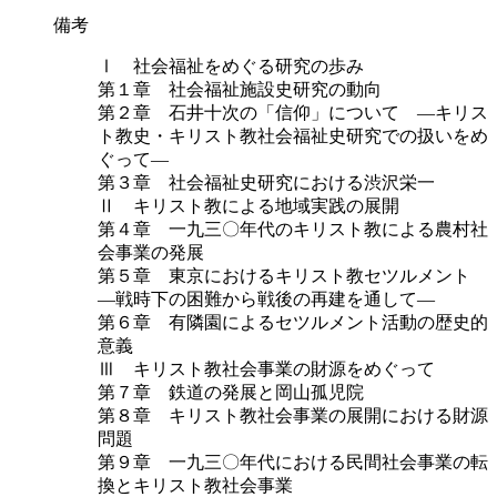
備考
Ⅰ 社会福祉をめぐる研究の歩み
第１章 社会福祉施設史研究の動向
第２章 石井十次の「信仰」について ―キリス
ト教史・キリスト教社会福祉史研究での扱いをめ
ぐって―
第３章 社会福祉史研究における渋沢栄一
Ⅱ キリスト教による地域実践の展開
第４章 一九三〇年代のキリスト教による農村社
会事業の発展
第５章 東京におけるキリスト教セツルメント
―戦時下の困難から戦後の再建を通して―
第６章 有隣園によるセツルメント活動の歴史的
意義
Ⅲ キリスト教社会事業の財源をめぐって
第７章 鉄道の発展と岡山孤児院
第８章 キリスト教社会事業の展開における財源
問題
第９章 一九三〇年代における民間社会事業の転
換とキリスト教社会事業