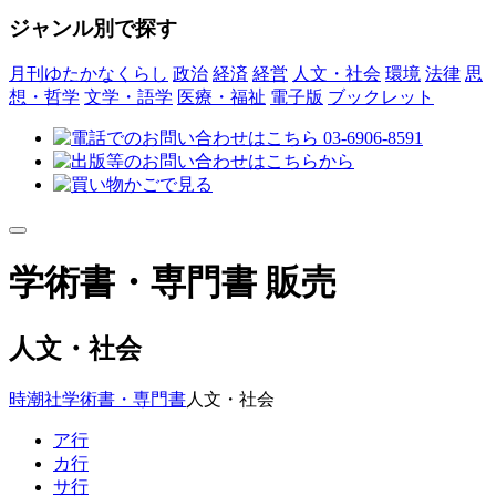
ジャンル別で探す
月刊ゆたかなくらし
政治
経済
経営
人文・社会
環境
法律
思
想・哲学
文学・語学
医療・福祉
電子版
ブックレット
学術書・専門書 販売
人文・社会
時潮社
学術書・専門書
人文・社会
ア行
カ行
サ行