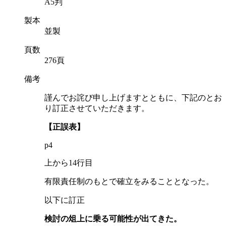
A5判
製本
並製
頁数
276頁
備考
謹んでお詫び申し上げますとともに、下記のとお
り訂正させていただきます。
【正誤表】
p4
上から14行目
有限責任制のもとで確立をみることとなった。
以下に訂正
検討の俎上に乗る可能性が出てきた。