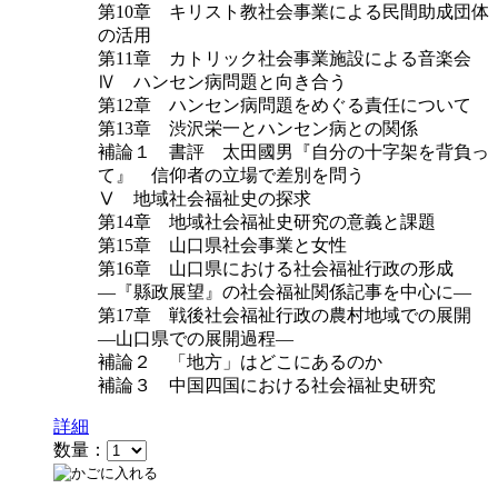
第10章 キリスト教社会事業による民間助成団体
の活用
第11章 カトリック社会事業施設による音楽会
Ⅳ ハンセン病問題と向き合う
第12章 ハンセン病問題をめぐる責任について
第13章 渋沢栄一とハンセン病との関係
補論１ 書評 太田國男『自分の十字架を背負っ
て』 信仰者の立場で差別を問う
Ⅴ 地域社会福祉史の探求
第14章 地域社会福祉史研究の意義と課題
第15章 山口県社会事業と女性
第16章 山口県における社会福祉行政の形成
―『縣政展望』の社会福祉関係記事を中心に―
第17章 戦後社会福祉行政の農村地域での展開
―山口県での展開過程―
補論２ 「地方」はどこにあるのか
補論３ 中国四国における社会福祉史研究
詳細
数量：