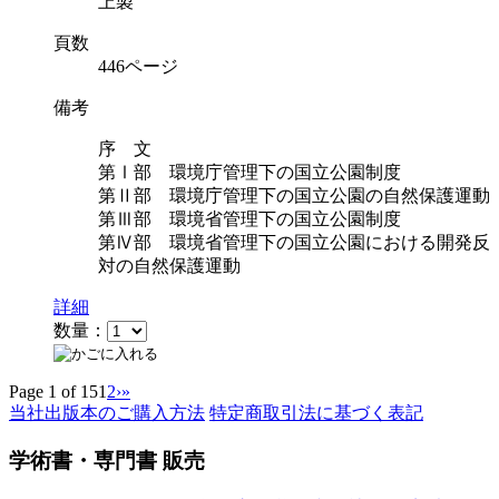
上製
頁数
446ページ
備考
序 文
第Ⅰ部 環境庁管理下の国立公園制度
第Ⅱ部 環境庁管理下の国立公園の自然保護運動
第Ⅲ部 環境省管理下の国立公園制度
第Ⅳ部 環境省管理下の国立公園における開発反
対の自然保護運動
詳細
数量：
Page 1 of 15
1
2
›
»
当社出版本のご購入方法
特定商取引法に基づく表記
学術書・専門書 販売