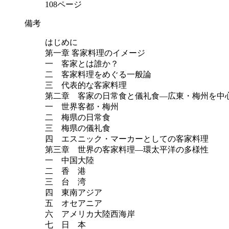
108ページ
備考
はじめに
第一章 客家料理のイメージ
一 客家とは誰か？
二 客家料理をめぐる一般論
三 代表的な客家料理
第二章 客家の日常食と儀礼食―広東・梅州を中
一 世界客都・梅州
二 梅県の日常食
三 梅県の儀礼食
四 エスニック・マーカーとしての客家料理
第三章 世界の客家料理―環太平洋の多様性
一 中国大陸
二 香 港
三 台 湾
四 東南アジア
五 オセアニア
六 アメリカ大陸西海岸
七 日 本