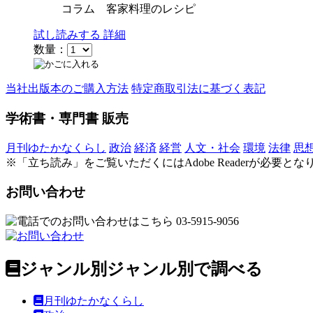
コラム 客家料理のレシピ
試し読みする
詳細
数量：
当社出版本のご購入方法
特定商取引法に基づく表記
学術書・専門書 販売
月刊ゆたかなくらし
政治
経済
経営
人文・社会
環境
法律
思
※
「立ち読み」をご覧いただくにはAdobe Readerが必要と
お問い合わせ
ジャンル別
ジャンル別で調べる
月刊ゆたかなくらし