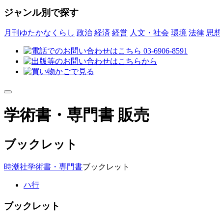
ジャンル別で探す
月刊ゆたかなくらし
政治
経済
経営
人文・社会
環境
法律
思
学術書・専門書 販売
ブックレット
時潮社
学術書・専門書
ブックレット
ハ行
ブックレット