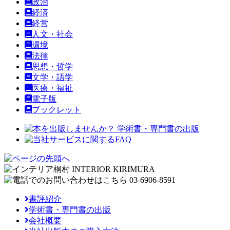
政治
経済
経営
人文・社会
環境
法律
思想・哲学
文学・語学
医療・福祉
電子版
ブックレット
書評紹介
学術書・専門書の出版
会社概要