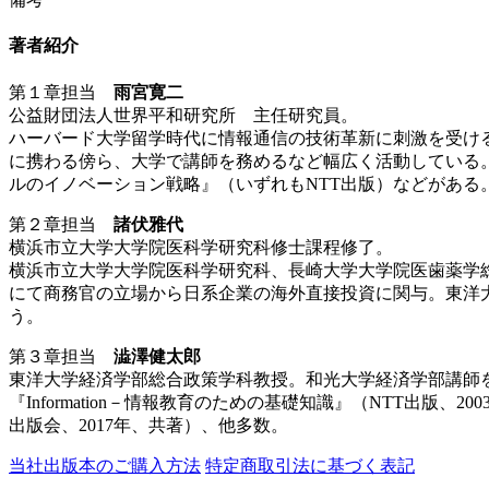
著者紹介
第１章担当
雨宮寛二
公益財団法人世界平和研究所 主任研究員。
ハーバード大学留学時代に情報通信の技術革新に刺激を受け
に携わる傍ら、大学で講師を務めるなど幅広く活動している
ルのイノベーション戦略』（いずれもNTT出版）などがある
第２章担当
諸伏雅代
横浜市立大学大学院医科学研究科修士課程修了。
横浜市立大学大学院医科学研究科、長崎大学大学院医歯薬学
にて商務官の立場から日系企業の海外直接投資に関与。東洋
う。
第３章担当
澁澤健太郎
東洋大学経済学部総合政策学科教授。和光大学経済学部講師
『Information－情報教育のための基礎知識』（NTT出
出版会、2017年、共著）、他多数。
当社出版本のご購入方法
特定商取引法に基づく表記