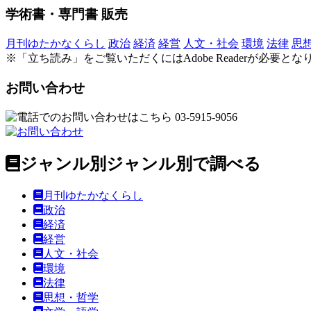
学術書・専門書 販売
月刊ゆたかなくらし
政治
経済
経営
人文・社会
環境
法律
思
※
「立ち読み」をご覧いただくにはAdobe Readerが必要と
お問い合わせ
ジャンル別
ジャンル別で調べる
月刊ゆたかなくらし
政治
経済
経営
人文・社会
環境
法律
思想・哲学