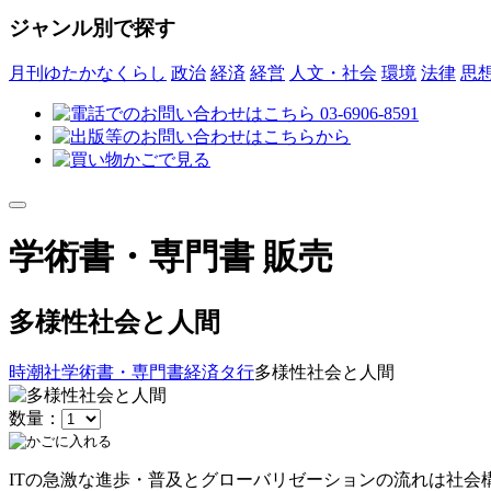
ジャンル別で探す
月刊ゆたかなくらし
政治
経済
経営
人文・社会
環境
法律
思
学術書・専門書 販売
多様性社会と人間
時潮社
学術書・専門書
経済
タ行
多様性社会と人間
数量：
ITの急激な進歩・普及とグローバリゼーションの流れは社