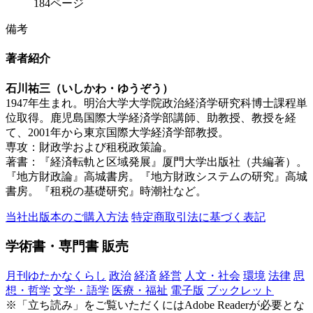
184ページ
備考
著者紹介
石川祐三（いしかわ・ゆうぞう）
1947年生まれ。明治大学大学院政治経済学研究科博士課程単
位取得。鹿児島国際大学経済学部講師、助教授、教授を経
て、2001年から東京国際大学経済学部教授。
専攻：財政学および租税政策論。
著書：『経済転軌と区域発展』厦門大学出版社（共編著）。
『地方財政論』高城書房。『地方財政システムの研究』高城
書房。『租税の基礎研究』時潮社など。
当社出版本のご購入方法
特定商取引法に基づく表記
学術書・専門書 販売
月刊ゆたかなくらし
政治
経済
経営
人文・社会
環境
法律
思
想・哲学
文学・語学
医療・福祉
電子版
ブックレット
※
「立ち読み」をご覧いただくにはAdobe Readerが必要とな