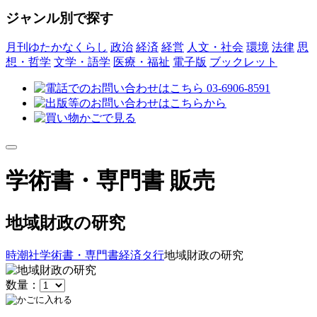
ジャンル別で探す
月刊ゆたかなくらし
政治
経済
経営
人文・社会
環境
法律
思
想・哲学
文学・語学
医療・福祉
電子版
ブックレット
学術書・専門書 販売
地域財政の研究
時潮社
学術書・専門書
経済
タ行
地域財政の研究
数量：